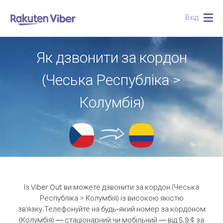
Вхід
Togg
navig
Як дзвонити за кордон
(Чеська Республіка >
Колумбія)
Із Viber Out ви можете дзвонити за кордон (Чеська
Республіка > Колумбія) із високою якістю
зв'язку.
Телефонуйте на будь-який номер за кордоном
(Колумбія) — стаціонарний чи мобільний — від 5.9 ¢ за