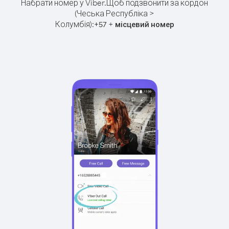
Набрати номер у Viber.
Щоб подзвонити за кордон
(Чеська Республіка >
Колумбія):
+
+
57
місцевий номер