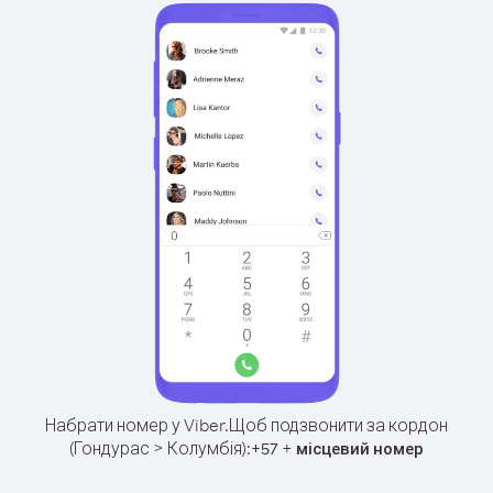
Набрати номер у Viber.
Щоб подзвонити за кордон
(Гондурас > Колумбія):
+
+
57
місцевий номер