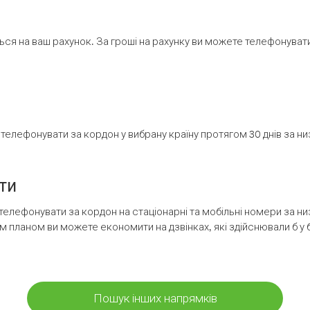
ся на ваш рахунок. За гроші на рахунку ви можете телефонувати н
елефонувати за кордон у вибрану країну протягом 30 днів за н
ти
телефонувати за кордон на стаціонарні та мобільні номери за 
м планом ви можете економити на дзвінках, які здійснювали б у 
Пошук інших напрямків