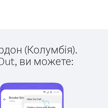
рдон (Колумбія).
Out, ви можете: