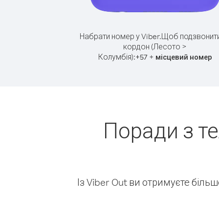
Набрати номер у Viber.
Щоб подзвонити
кордон (Лесото >
Колумбія):
+
+
57
місцевий номер
Поради з т
Із Viber Out ви отримуєте біль