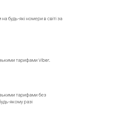
а будь-які номери в світі за
изькими тарифами Viber.
низькими тарифами без
будь-якому разі