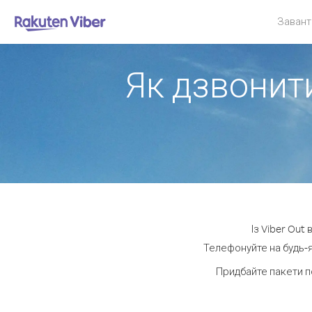
Завант
Як дзвонити
Із Viber Out
Телефонуйте на будь-я
Придбайте пакети п