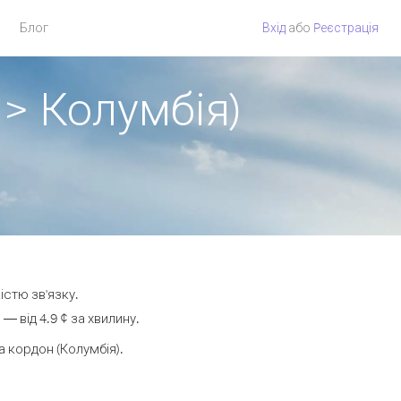
Блог
Вхід
або
Pеєстрація
 > Колумбія)
істю зв'язку.
 від 4.9 ¢ за хвилину.
 кордон (Колумбія).