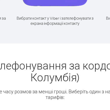
 за
Вибрати контакт у Viber і зателефонувати з
Ви
екрана інформації контакту
елефонування за кордо
Колумбія)
ше часу розмов за менші гроші. Виберіть один з 
тарифів: