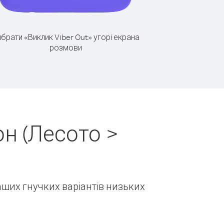
брати «Виклик Viber Out» угорі екрана
розмови
н (Лесото >
наших гнучких варіантів низьких