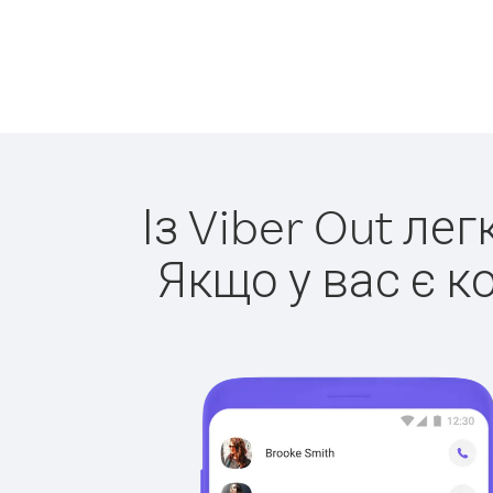
Із Viber Out ле
Якщо у вас є к