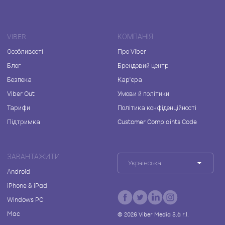
VIBER
КОМПАНІЯ
Особливості
Про Viber
Блог
Брендовий центр
Безпека
Кар'єра
Viber Out
Умови й політики
Тарифи
Політика конфіденційності
Підтримка
Customer Complaints Code
ЗАВАНТАЖИТИ
Українська
Android
iPhone & iPad
Windows PC
Mac
©
2026
Viber Media S.à r.l.