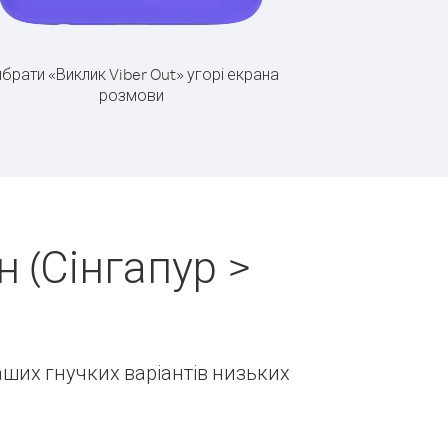
брати «Виклик Viber Out» угорі екрана
розмови
 (Сінгапур >
наших гнучких варіантів низьких