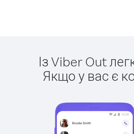
Із Viber Out ле
Якщо у вас є к