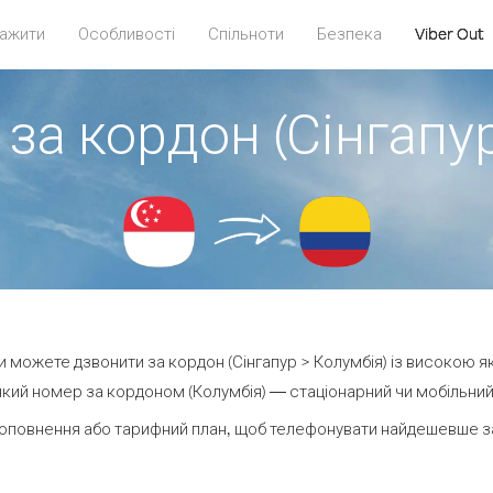
ажити
Особливості
Спільноти
Безпека
Viber Out
за кордон (Сінгапу
 ви можете дзвонити за кордон (Сінгапур > Колумбія) із високою як
кий номер за кордоном (Колумбія) — стаціонарний чи мобільний —
оповнення або тарифний план, щоб телефонувати найдешевше за