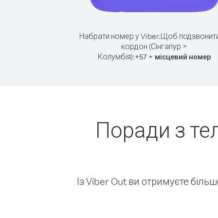
Набрати номер у Viber.
Щоб подзвонити
кордон (Сінгапур >
Колумбія):
+
+
57
місцевий номер
Поради з те
Із Viber Out ви отримуєте біль