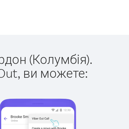
рдон (Колумбія).
Out, ви можете: