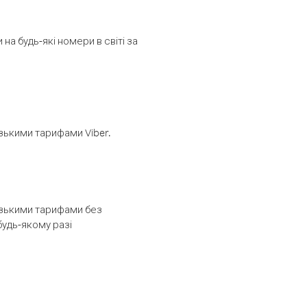
а будь-які номери в світі за
изькими тарифами Viber.
низькими тарифами без
будь-якому разі