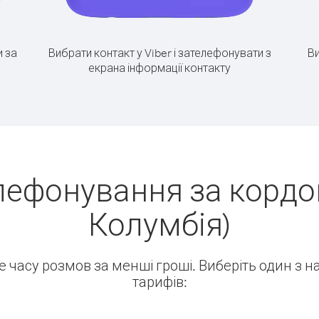
 за
Вибрати контакт у Viber і зателефонувати з
Ви
екрана інформації контакту
лефонування за кордон
Колумбія)
ше часу розмов за менші гроші. Виберіть один з 
тарифів: