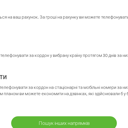
ся на ваш рахунок. За гроші на рахунку ви можете телефонувати н
елефонувати за кордон у вибрану країну протягом 30 днів за н
ти
телефонувати за кордон на стаціонарні та мобільні номери за 
м планом ви можете економити на дзвінках, які здійснювали б у 
Пошук інших напрямків