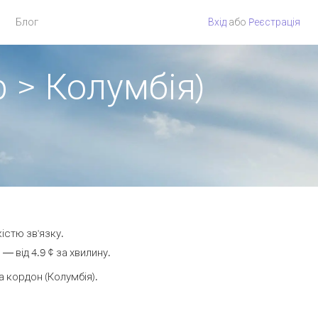
Блог
Вхід
або
Pеєстрація
р > Колумбія)
істю зв'язку.
 від 4.9 ¢ за хвилину.
 кордон (Колумбія).