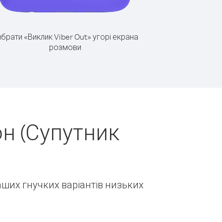
брати «Виклик Viber Out» угорі екрана
розмови
н (Супутник
наших гнучких варіантів низьких