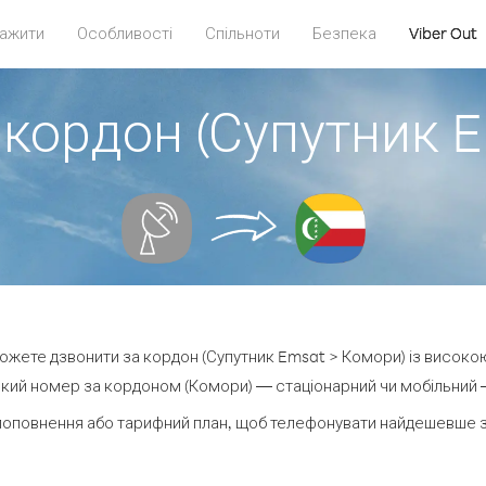
ажити
Особливості
Спільноти
Безпека
Viber Out
 кордон (Супутник 
 можете дзвонити за кордон (Супутник Emsat > Комори) із високою
кий номер за кордоном (Комори) — стаціонарний чи мобільний — 
поповнення або тарифний план, щоб телефонувати найдешевше з