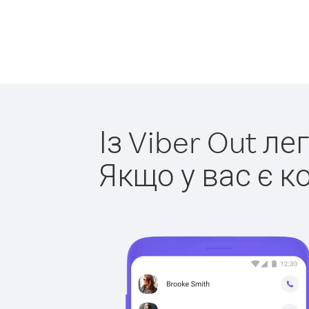
Із Viber Out л
Якщо у вас є к