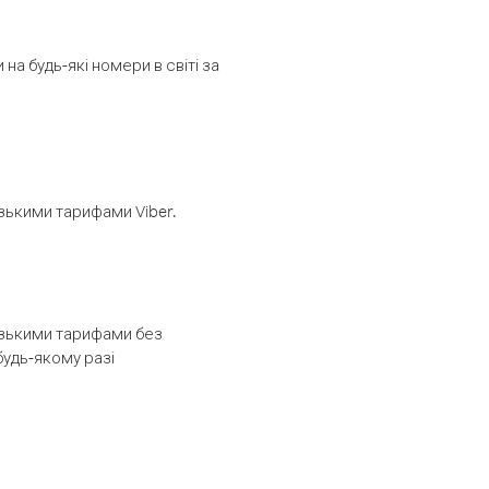
а будь-які номери в світі за
изькими тарифами Viber.
низькими тарифами без
будь-якому разі