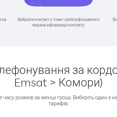
 за
Вибрати контакт у Viber і зателефонувати з
Ви
екрана інформації контакту
елефонування за кордо
Emsat > Комори)
ше часу розмов за менші гроші. Виберіть один з 
тарифів: