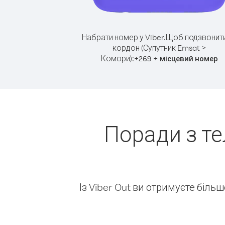
Набрати номер у Viber.
Щоб подзвонити
кордон (Супутник Emsat >
Комори):
+
+
269
місцевий номер
Поради з т
Із Viber Out ви отримуєте біль