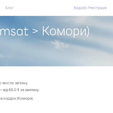
Блог
Вхід
або
Pеєстрація
Emsat > Комори)
 якістю зв'язку.
від 65.0 ¢ за хвилину.
а кордон (Комори).