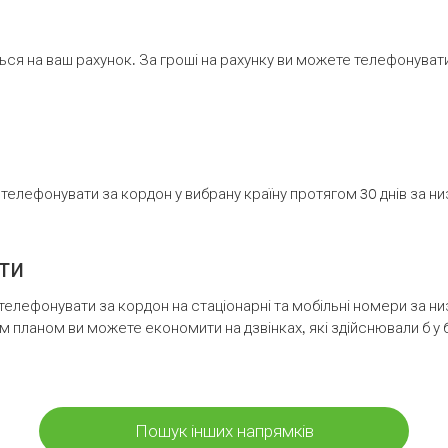
ся на ваш рахунок. За гроші на рахунку ви можете телефонувати н
елефонувати за кордон у вибрану країну протягом 30 днів за н
ти
телефонувати за кордон на стаціонарні та мобільні номери за 
м планом ви можете економити на дзвінках, які здійснювали б у 
Пошук інших напрямків