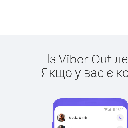
Із Viber Out л
Якщо у вас є к