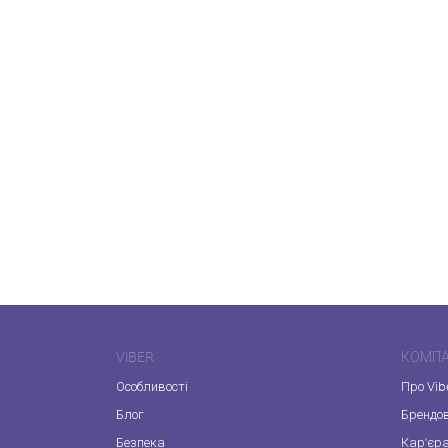
VIBER
КОМПА
Особливості
Про Vib
Блог
Брендо
Безпека
Кар'єр