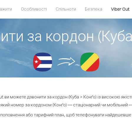
ажити
Особливості
Спільноти
Безпека
Viber Out
ити за кордон (Куба
Out ви можете дзвонити за кордон (Куба > Конґо) із високою якіст
який номер за кордоном (Конґо) — стаціонарний чи мобільний — в
 поповнення або тарифний план, щоб телефонувати найдешевше з