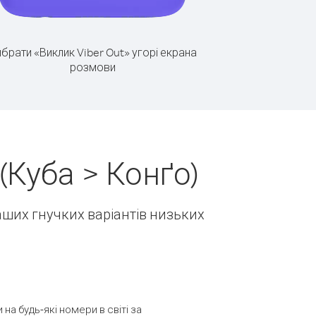
брати «Виклик Viber Out» угорі екрана
розмови
(Куба > Конґо)
наших гнучких варіантів низьких
а будь-які номери в світі за