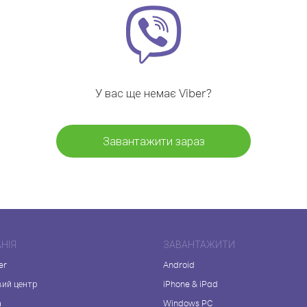
У вас ще немає Viber?
Завантажити зараз
НІЯ
ЗАВАНТАЖИТИ
er
Android
вий центр
iPhone & iPad
а
Windows PC