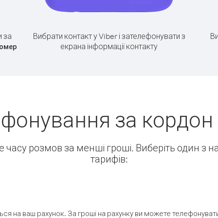
 за
Вибрати контакт у Viber і зателефонувати з
Ви
екрана інформації контакту
номер
фонування за кордон 
ше часу розмов за менші гроші. Виберіть один з 
тарифів:
ся на ваш рахунок. За гроші на рахунку ви можете телефонувати н