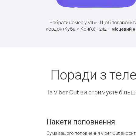
Набрати номер у Viber.
Щоб подзвонити
кордон (Куба > Конґо):
+
+
242
місцевий 
Поради з теле
Із Viber Out ви отримуєте біль
Пакети поповнення
Сума вашого поповнення Viber Out вносить