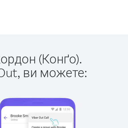
кордон (Конґо).
Out, ви можете: