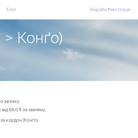
Блог
Вхід
або
Pеєстрація
 > Конґо)
ю зв'язку.
ід 59.0 ¢ за хвилину.
а кордон (Конґо).