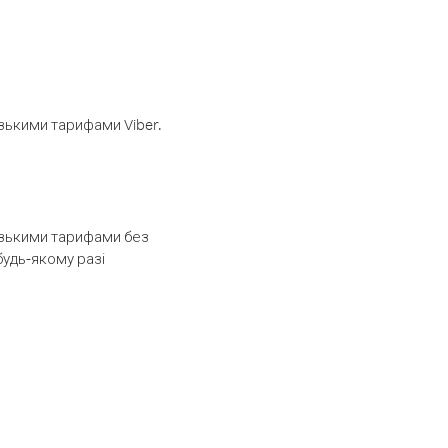
изькими тарифами Viber.
низькими тарифами без
будь-якому разі