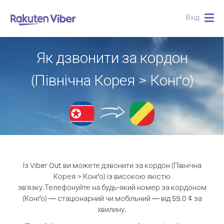
Вхід
Togg
navig
Як дзвонити за кордон
(Північна Корея > Конґо)
Із Viber Out ви можете дзвонити за кордон (Північна
Корея > Конґо) із високою якістю
зв'язку.
Телефонуйте на будь-який номер за кордоном
(Конґо) — стаціонарний чи мобільний — від 59.0 ¢ за
хвилину.