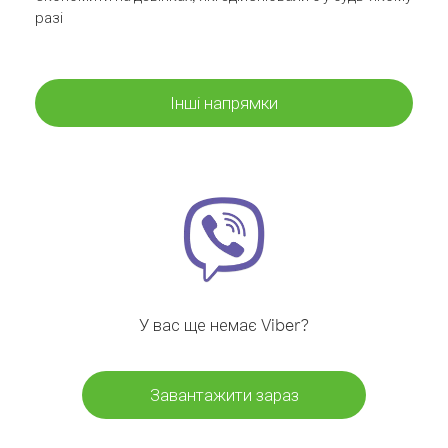
разі
Інші напрямки
У вас ще немає Viber?
Завантажити зараз