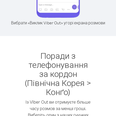
Вибрати «Виклик Viber Out» угорі екрана розмови
Поради з
телефонування
за кордон
(Північна Корея >
Конґо)
Із Viber Out ви отримуєте більше
часу розмов за менші гроші.
Виберіть один з наших гнучких