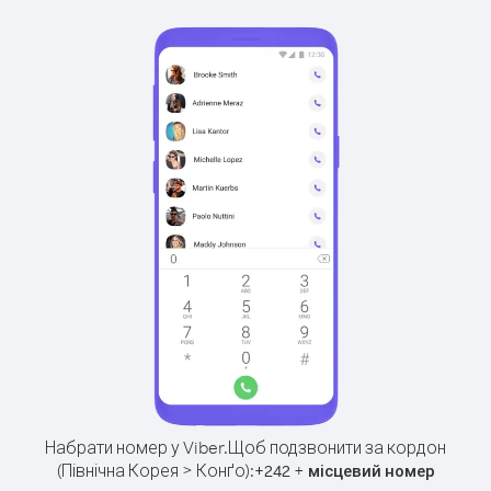
Набрати номер у Viber.
Щоб подзвонити за кордон
(Північна Корея > Конґо):
+
+
242
місцевий номер