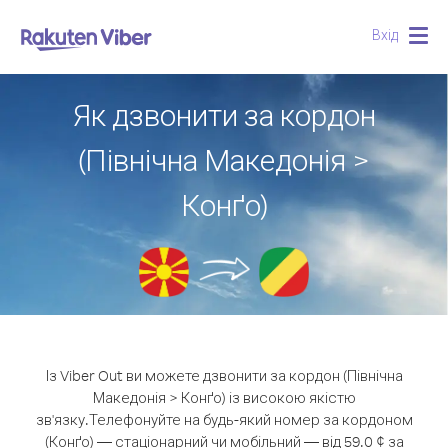
Вхід
Togg
navig
Як дзвонити за кордон
(Північна Македонія >
Конґо)
Із Viber Out ви можете дзвонити за кордон (Північна
Македонія > Конґо) із високою якістю
зв'язку.
Телефонуйте на будь-який номер за кордоном
(Конґо) — стаціонарний чи мобільний — від 59.0 ¢ за