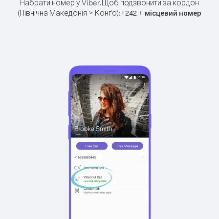
Набрати номер у Viber.
Щоб подзвонити за кордон
(Північна Македонія > Конґо):
+
+
242
місцевий номер