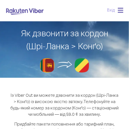
Вхід
Togg
navig
Як дзвонити за кордон
(Шрі-Ланка > Конґо)
Із Viber Out ви можете дзвонити за кордон (Шрі-Ланка
> Конґо) із високою якістю зв'язку.
Телефонуйте на
будь-який номер за кордоном (Конґо) — стаціонарний
чи мобільний — від 59.0 ¢ за хвилину.
Придбайте пакети поповнення або тарифний план,