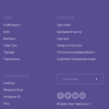
VIBER
КОМПАНІЯ
Особливості
Про Viber
Блог
Брендовий центр
Безпека
Кар'єра
Viber Out
Умови й політики
Тарифи
Політика конфіденційності
Підтримка
Customer Complaints Code
ЗАВАНТАЖИТИ
Українська
Android
iPhone & iPad
Windows PC
Mac
©
2026
Viber Media S.à r.l.