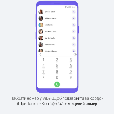
Набрати номер у Viber.
Щоб подзвонити за кордон
(Шрі-Ланка > Конґо):
+
+
242
місцевий номер