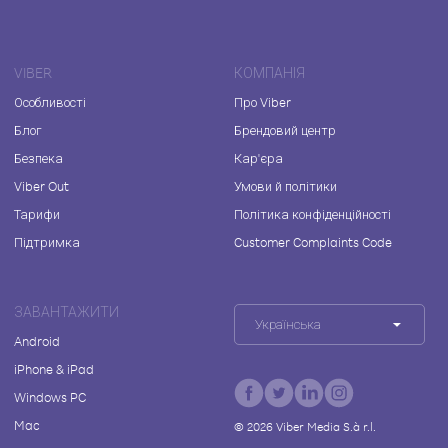
VIBER
КОМПАНІЯ
Особливості
Про Viber
Блог
Брендовий центр
Безпека
Кар'єра
Viber Out
Умови й політики
Тарифи
Політика конфіденційності
Підтримка
Customer Complaints Code
ЗАВАНТАЖИТИ
Українська
Android
iPhone & iPad
Windows PC
Mac
©
2026
Viber Media S.à r.l.