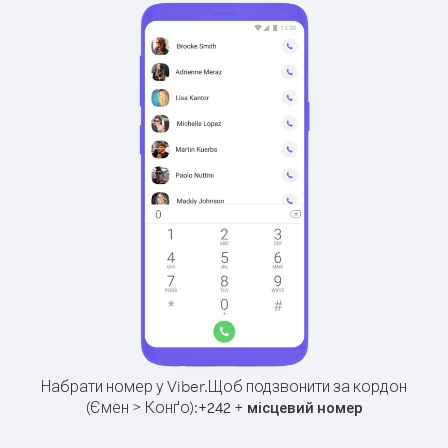
Набрати номер у Viber.
Щоб подзвонити за кордон
(Ємен > Конґо):
+
+
242
місцевий номер