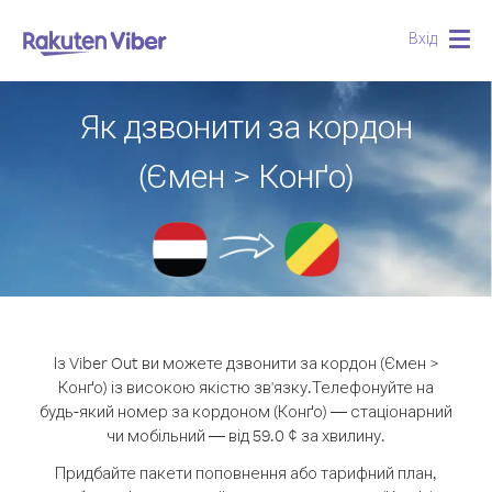
Вхід
Togg
navig
Як дзвонити за кордон
(Ємен > Конґо)
Із Viber Out ви можете дзвонити за кордон (Ємен >
Конґо) із високою якістю зв'язку.
Телефонуйте на
будь-який номер за кордоном (Конґо) — стаціонарний
чи мобільний — від 59.0 ¢ за хвилину.
Придбайте пакети поповнення або тарифний план,