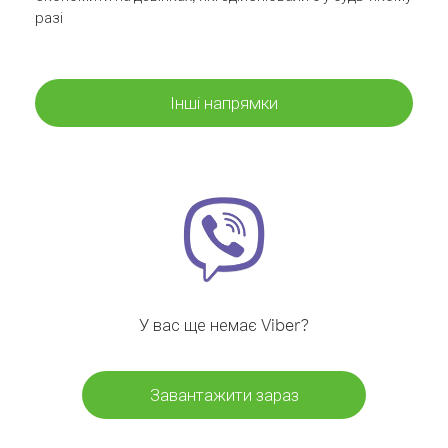
разі
Інші напрямки
У вас ще немає Viber?
Завантажити зараз