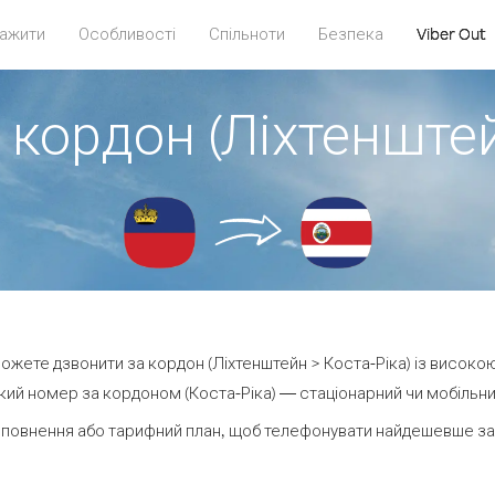
ажити
Особливості
Спільноти
Безпека
Viber Out
 кордон (Ліхтенштей
 можете дзвонити за кордон (Ліхтенштейн > Коста-Ріка) із високою
ий номер за кордоном (Коста-Ріка) — стаціонарний чи мобільний 
повнення або тарифний план, щоб телефонувати найдешевше за 