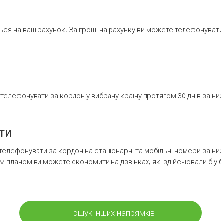
ся на ваш рахунок. За гроші на рахунку ви можете телефонувати н
елефонувати за кордон у вибрану країну протягом 30 днів за н
ти
телефонувати за кордон на стаціонарні та мобільні номери за 
м планом ви можете економити на дзвінках, які здійснювали б у 
Пошук інших напрямків