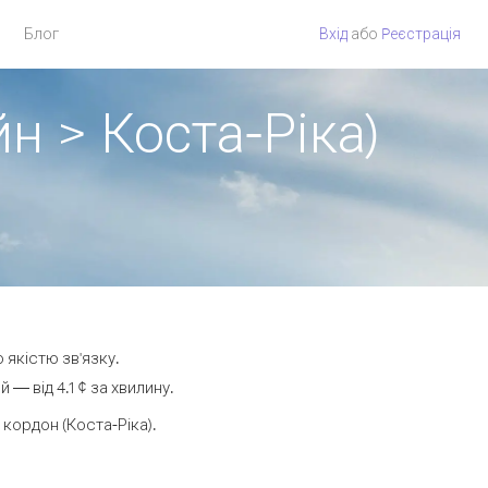
Блог
Вхід
або
Pеєстрація
н > Коста-Ріка)
 якістю зв'язку.
— від 4.1 ¢ за хвилину.
кордон (Коста-Ріка).