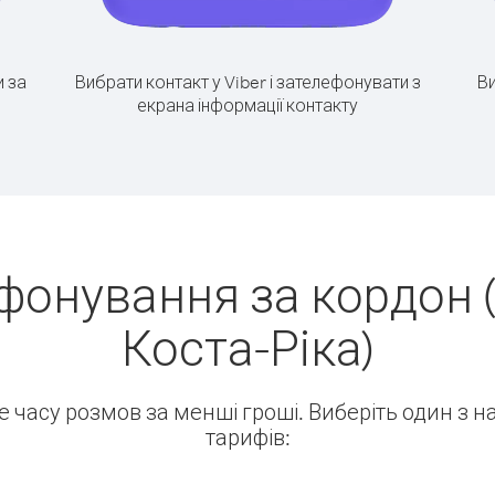
 за
Вибрати контакт у Viber і зателефонувати з
Ви
екрана інформації контакту
фонування за кордон 
Коста-Ріка)
ше часу розмов за менші гроші. Виберіть один з 
тарифів: