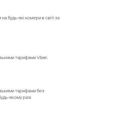
а будь-які номери в світі за
изькими тарифами Viber.
низькими тарифами без
будь-якому разі