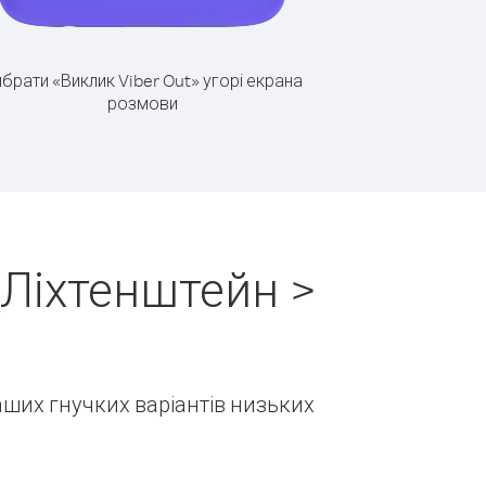
брати «Виклик Viber Out» угорі екрана
розмови
(Ліхтенштейн >
наших гнучких варіантів низьких