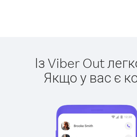
Із Viber Out лег
Якщо у вас є к