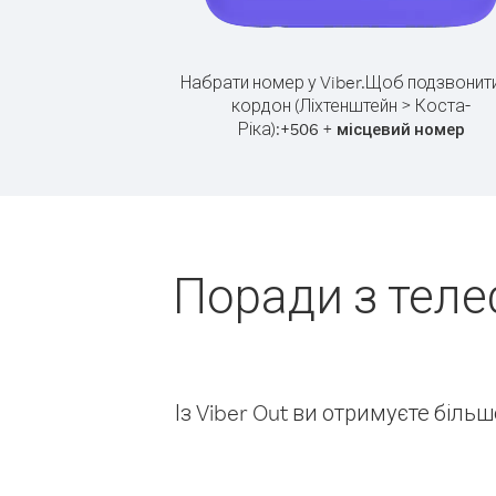
Набрати номер у Viber.
Щоб подзвонити
кордон (Ліхтенштейн > Коста-
Ріка):
+
+
506
місцевий номер
Поради з теле
Із Viber Out ви отримуєте біль