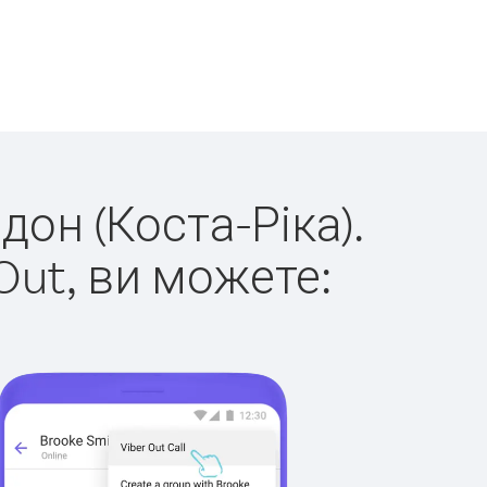
дон (Коста-Ріка).
Out, ви можете: