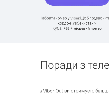
Набрати номер у Viber.
Щоб подзвонити
кордон (Узбекистан >
Куба):
+
+
53
місцевий номер
Поради з тел
Із Viber Out ви отримуєте біль