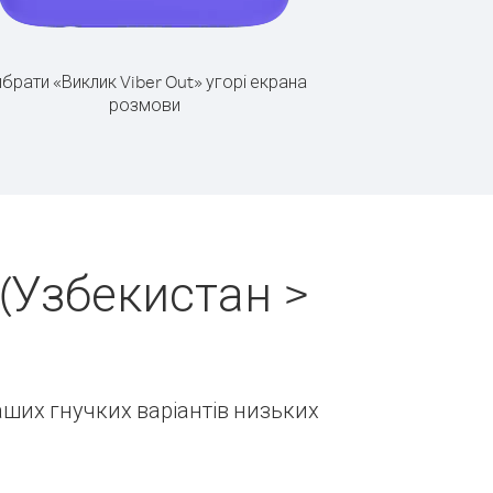
брати «Виклик Viber Out» угорі екрана
розмови
(Узбекистан >
наших гнучких варіантів низьких