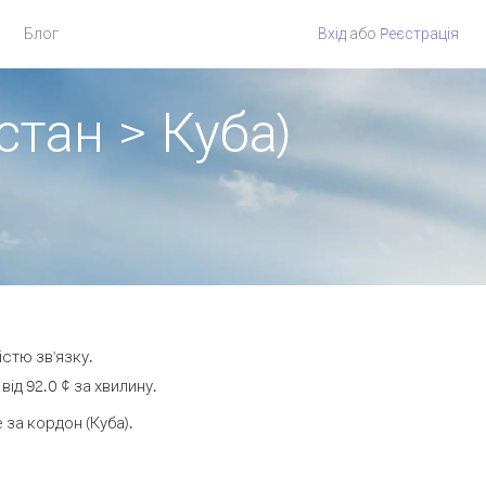
Блог
Вхід
або
Pеєстрація
стан > Куба)
істю зв'язку.
ід 92.0 ¢ за хвилину.
за кордон (Куба).