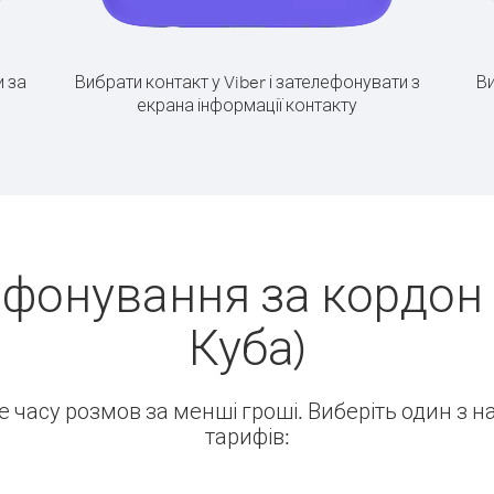
 за
Вибрати контакт у Viber і зателефонувати з
Ви
екрана інформації контакту
ефонування за кордон 
Куба)
ше часу розмов за менші гроші. Виберіть один з 
тарифів: