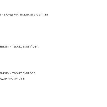
а будь-які номери в світі за
изькими тарифами Viber.
низькими тарифами без
будь-якому разі