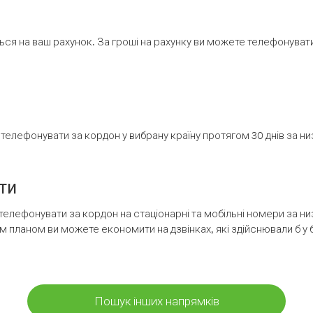
ся на ваш рахунок. За гроші на рахунку ви можете телефонувати н
елефонувати за кордон у вибрану країну протягом 30 днів за н
ти
телефонувати за кордон на стаціонарні та мобільні номери за 
м планом ви можете економити на дзвінках, які здійснювали б у 
Пошук інших напрямків