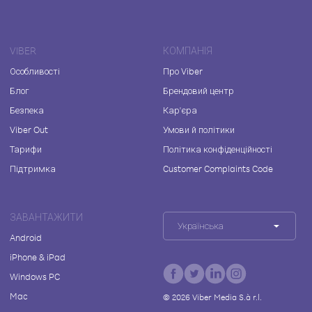
VIBER
КОМПАНІЯ
Особливості
Про Viber
Блог
Брендовий центр
Безпека
Кар'єра
Viber Out
Умови й політики
Тарифи
Політика конфіденційності
Підтримка
Customer Complaints Code
ЗАВАНТАЖИТИ
Українська
Android
iPhone & iPad
Windows PC
Mac
©
2026
Viber Media S.à r.l.