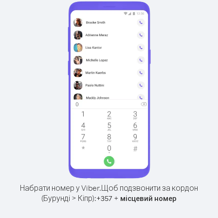
Набрати номер у Viber.
Щоб подзвонити за кордон
(Бурунді > Кіпр):
+
+
357
місцевий номер