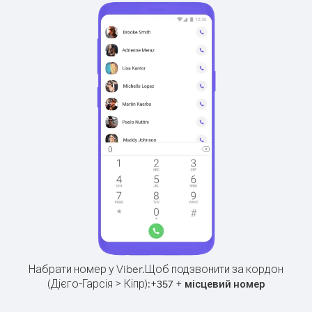
Набрати номер у Viber.
Щоб подзвонити за кордон
(Дієго-Гарсія > Кіпр):
+
+
357
місцевий номер