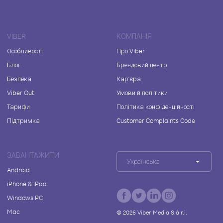
VIBER
КОМПАНІЯ
Особливості
Про Viber
Блог
Брендовий центр
Безпека
Кар'єра
Viber Out
Умови й політики
Тарифи
Політика конфіденційності
Підтримка
Customer Complaints Code
ЗАВАНТАЖИТИ
Українська
Android
iPhone & iPad
Windows PC
Mac
©
2026
Viber Media S.à r.l.