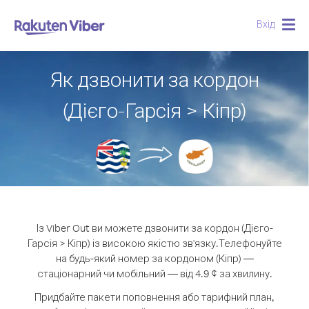
Вхід
Togg
navig
Як дзвонити за кордон
(Дієго-Гарсія > Кіпр)
Із Viber Out ви можете дзвонити за кордон (Дієго-
Гарсія > Кіпр) із високою якістю зв'язку.
Телефонуйте
на будь-який номер за кордоном (Кіпр) —
стаціонарний чи мобільний — від 4.9 ¢ за хвилину.
Придбайте пакети поповнення або тарифний план,