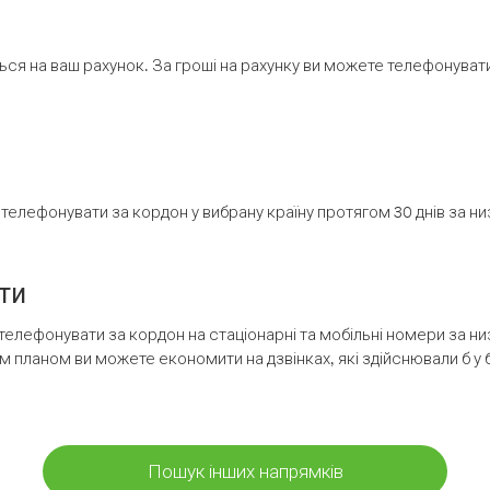
ся на ваш рахунок. За гроші на рахунку ви можете телефонувати н
елефонувати за кордон у вибрану країну протягом 30 днів за н
ти
телефонувати за кордон на стаціонарні та мобільні номери за 
м планом ви можете економити на дзвінках, які здійснювали б у 
Пошук інших напрямків