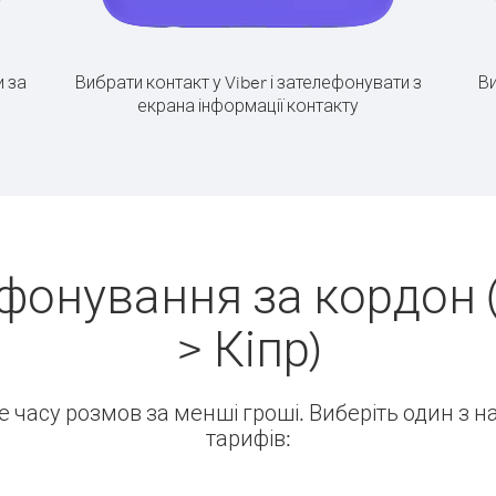
 за
Вибрати контакт у Viber і зателефонувати з
Ви
екрана інформації контакту
фонування за кордон 
> Кіпр)
ше часу розмов за менші гроші. Виберіть один з 
тарифів: