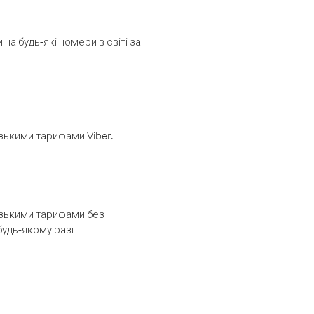
а будь-які номери в світі за
изькими тарифами Viber.
низькими тарифами без
будь-якому разі