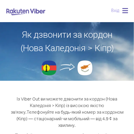
Вхід
Togg
navig
Як дзвонити за кордон
(Нова Каледонія > Кіпр)
Із Viber Out ви можете дзвонити за кордон (Нова
Каледонія > Кіпр) із високою якістю
зв'язку.
Телефонуйте на будь-який номер за кордоном
(Кіпр) — стаціонарний чи мобільний — від 4.9 ¢ за
хвилину.