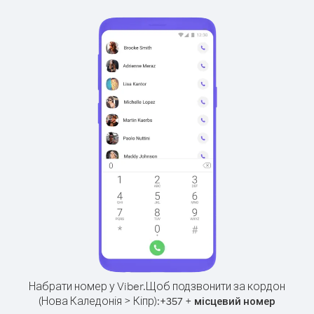
Набрати номер у Viber.
Щоб подзвонити за кордон
(Нова Каледонія > Кіпр):
+
+
357
місцевий номер