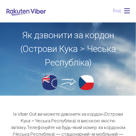
Вхід
Togg
navig
Як дзвонити за кордон
(Острови Кука > Чеська
Республіка)
Із Viber Out ви можете дзвонити за кордон (Острови
Кука > Чеська Республіка) із високою якістю
зв'язку.
Телефонуйте на будь-який номер за кордоном
(Чеська Республіка) — стаціонарний чи мобільний —