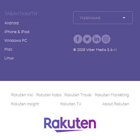
ЗАВАНТАЖИТИ
Українська
Android
iPhone & iPad
Windows PC
Mac
©
2026
Viber Media S.à r.l.
Linux
Rakuten Viki
Rakuten Kobo
Rakuten Travel
Rakuten Marketing
Rakuten Insight
Rakuten TV
About Rakuten