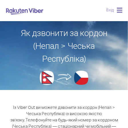
Вхід
Togg
navig
Як дзвонити за кордон
(Непал > Чеська
Республіка)
Із Viber Out ви можете дзвонити за кордон (Непал >
Чеська Республіка) із високою якістю
зв'язку.
Телефонуйте на будь-який номер за кордоном
(Чеська Республіка) — стаціонарний чи мобільний —