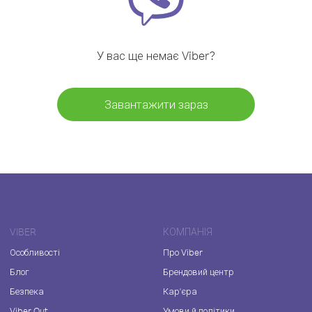
У вас ще немає Viber?
Завантажити зараз
VIBER
КОМПАНІЯ
Особливості
Про Viber
Блог
Брендовий центр
Безпека
Кар'єра
Viber Out
Умови й політики