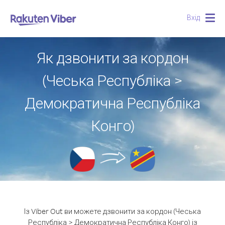
Вхід
Togg
navig
Як дзвонити за кордон
(Чеська Республіка >
Демократична Республіка
Конго)
Із Viber Out ви можете дзвонити за кордон (Чеська
Республіка > Демократична Республіка Конго) із