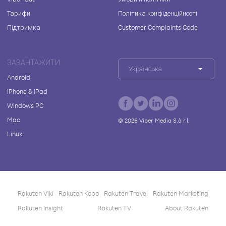
Тарифи
Політика конфіденційності
Підтримка
Customer Complaints Code
ЗАВАНТАЖИТИ
Українська
Android
iPhone & iPad
Windows PC
Mac
©
2026
Viber Media S.à r.l.
Linux
Rakuten Viki
Rakuten Kobo
Rakuten Travel
Rakuten Marketing
Rakuten Insight
Rakuten TV
About Rakuten