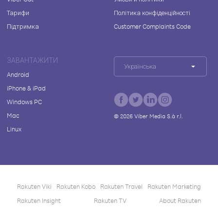
Тарифи
Політика конфіденційності
Підтримка
Customer Complaints Code
ЗАВАНТАЖИТИ
Українська
Android
iPhone & iPad
Windows PC
Mac
©
2026
Viber Media S.à r.l.
Linux
Rakuten Viki
Rakuten Kobo
Rakuten Travel
Rakuten Marketing
Rakuten Insight
Rakuten TV
About Rakuten