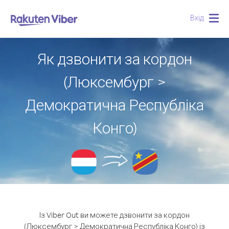
Вхід
Togg
navig
Як дзвонити за кордон
(Люксембург >
Демократична Республіка
Конго)
Із Viber Out ви можете дзвонити за кордон
(Люксембург > Демократична Республіка Конго) із