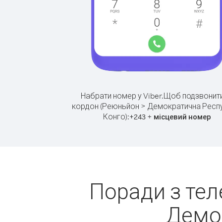
Набрати номер у Viber.
Щоб подзвонити
кордон (Реюньйон > Демократична Респ
Конго):
+
+
243
місцевий номер
Поради з те
Демок