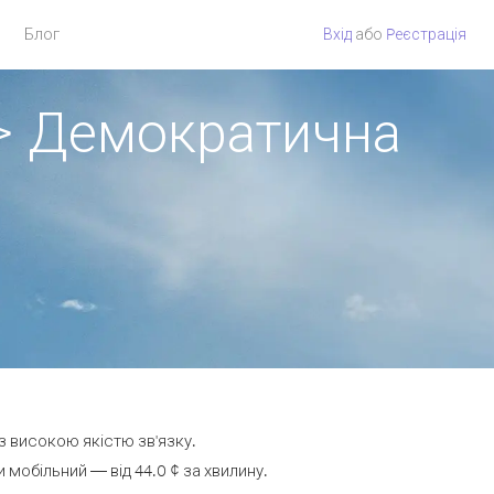
Блог
Вхід
або
Pеєстрація
 > Демократична
з високою якістю зв'язку.
мобільний — від 44.0 ¢ за хвилину.