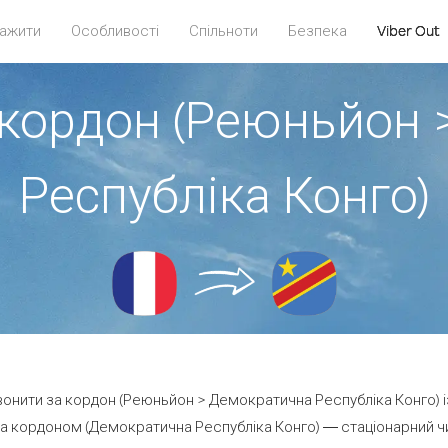
ажити
Особливості
Спільноти
Безпека
Viber Out
 кордон (Реюньйон
Республіка Конго)
звонити за кордон (Реюньйон > Демократична Республіка Конго) і
 кордоном (Демократична Республіка Конго) — стаціонарний чи 