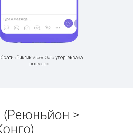
брати «Виклик Viber Out» угорі екрана
розмови
 (Реюньйон >
Конго)