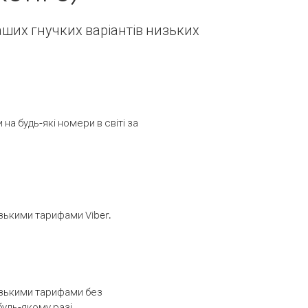
наших гнучких варіантів низьких
а будь-які номери в світі за
изькими тарифами Viber.
низькими тарифами без
будь-якому разі