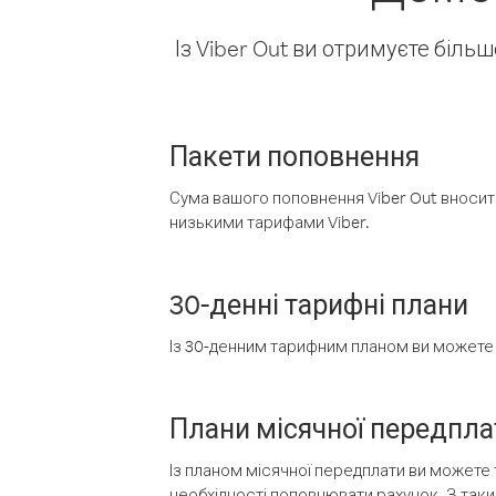
Із Viber Out ви отримуєте біль
Пакети поповнення
Сума вашого поповнення Viber Out вносить
низькими тарифами Viber.
30-денні тарифні плани
Із 30-денним тарифним планом ви можете т
Плани місячної передпла
Із планом місячної передплати ви можете 
необхідності поповнювати рахунок. З таки