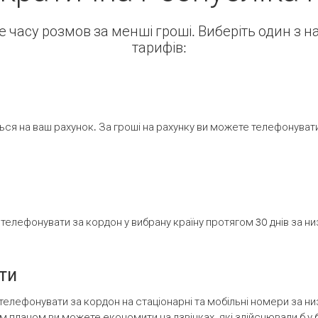
ше часу розмов за менші гроші. Виберіть один з 
тарифів:
ся на ваш рахунок. За гроші на рахунку ви можете телефонувати н
елефонувати за кордон у вибрану країну протягом 30 днів за н
ти
телефонувати за кордон на стаціонарні та мобільні номери за 
м планом ви можете економити на дзвінках, які здійснювали б у 