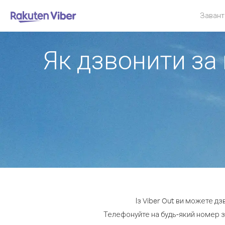
Завант
Як дзвонити за
Із Viber Out ви можете д
Телефонуйте на будь-який номер за