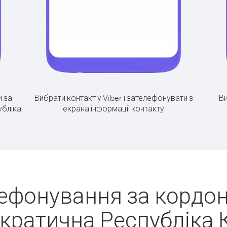
 за
Вибрати контакт у Viber і зателефонувати з
Ви
убліка
екрана інформації контакту
лефонування за кордон
ратична Республіка 