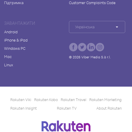
Підтримка
Customer Complaints Code
ЗАВАНТАЖИТИ
Українська
Android
iPhone & iPad
Windows PC
Mac
©
2026
Viber Media S.à r.l.
Linux
Rakuten Viki
Rakuten Kobo
Rakuten Travel
Rakuten Marketing
Rakuten Insight
Rakuten TV
About Rakuten