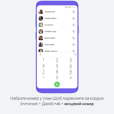
Набрати номер у Viber.
Щоб подзвонити за кордон
(Inmarsat > Данія):
+
+
45
місцевий номер