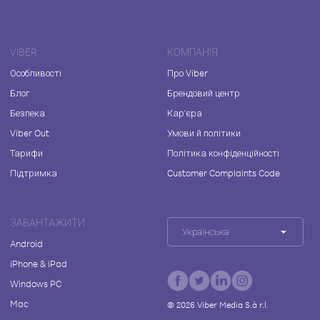
VIBER
КОМПАНІЯ
Особливості
Про Viber
Блог
Брендовий центр
Безпека
Кар'єра
Viber Out
Умови й політики
Тарифи
Політика конфіденційності
Підтримка
Customer Complaints Code
ЗАВАНТАЖИТИ
Українська
Android
iPhone & iPad
Windows PC
Mac
©
2026
Viber Media S.à r.l.