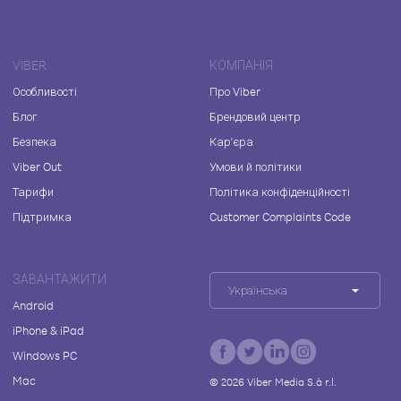
VIBER
КОМПАНІЯ
Особливості
Про Viber
Блог
Брендовий центр
Безпека
Кар'єра
Viber Out
Умови й політики
Тарифи
Політика конфіденційності
Підтримка
Customer Complaints Code
ЗАВАНТАЖИТИ
Українська
Android
iPhone & iPad
Windows PC
Mac
©
2026
Viber Media S.à r.l.