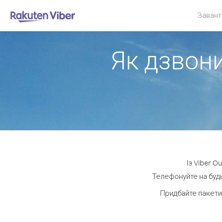
Завант
Як дзвони
Із Viber O
Телефонуйте на будь
Придбайте пакети