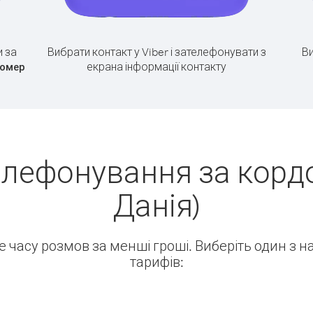
 за
Вибрати контакт у Viber і зателефонувати з
Ви
екрана інформації контакту
номер
елефонування за кордо
Данія)
ше часу розмов за менші гроші. Виберіть один з 
тарифів: