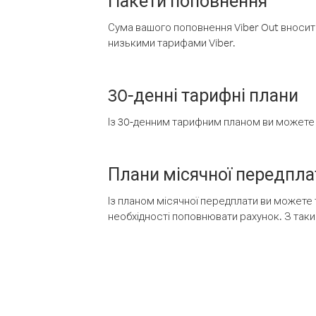
Пакети поповнення
Сума вашого поповнення Viber Out вносить
низькими тарифами Viber.
30-денні тарифні плани
Із 30-денним тарифним планом ви можете т
Плани місячної передпла
Із планом місячної передплати ви можете 
необхідності поповнювати рахунок. З таки