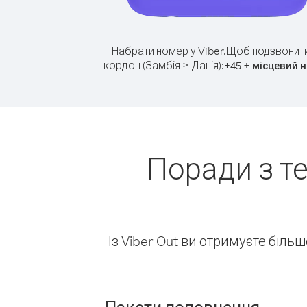
Набрати номер у Viber.
Щоб подзвонити
кордон (Замбія > Данія):
+
+
45
місцевий 
Поради з т
Із Viber Out ви отримуєте біль