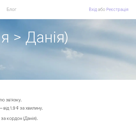
Блог
Вхід
або
Pеєстрація
я > Данія)
тю зв'язку.
ід 1.9 ¢ за хвилину.
а кордон (Данія).