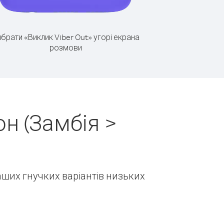
брати «Виклик Viber Out» угорі екрана
розмови
н (Замбія >
наших гнучких варіантів низьких