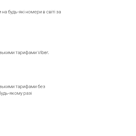
а будь-які номери в світі за
изькими тарифами Viber.
низькими тарифами без
будь-якому разі