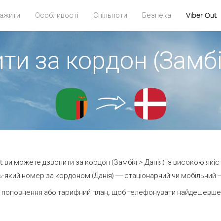
ажити
Особливості
Спільноти
Безпека
Viber Out
ти за кордон (Замбі
ut ви можете дзвонити за кордон (Замбія > Данія) із високою якіс
-який номер за кордоном (Данія) — стаціонарний чи мобільний — в
 поповнення або тарифний план, щоб телефонувати найдешевше з