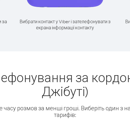
 за
Вибрати контакт у Viber і зателефонувати з
Ви
екрана інформації контакту
лефонування за кордон
Джібуті)
ше часу розмов за менші гроші. Виберіть один з 
тарифів: