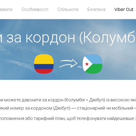
ажити
Особливості
Спільноти
Безпека
Viber Out
 за кордон (Колумбі
 ви можете дзвонити за кордон (Колумбія > Джібуті) із високою як
кий номер за кордоном (Джібуті) — стаціонарний чи мобільний — 
поповнення або тарифний план, щоб телефонувати найдешевше за