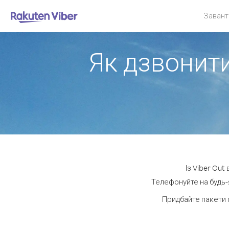
Завант
Як дзвонити
Із Viber Out
Телефонуйте на будь-я
Придбайте пакети 