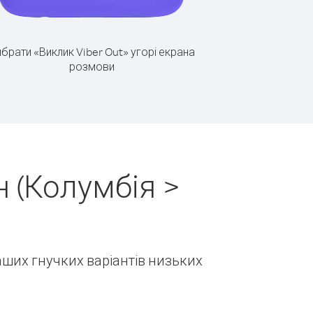
брати «Виклик Viber Out» угорі екрана
розмови
 (Колумбія >
наших гнучких варіантів низьких