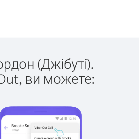
рдон (Джібуті).
Out, ви можете: