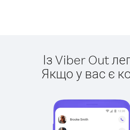
Із Viber Out л
Якщо у вас є к