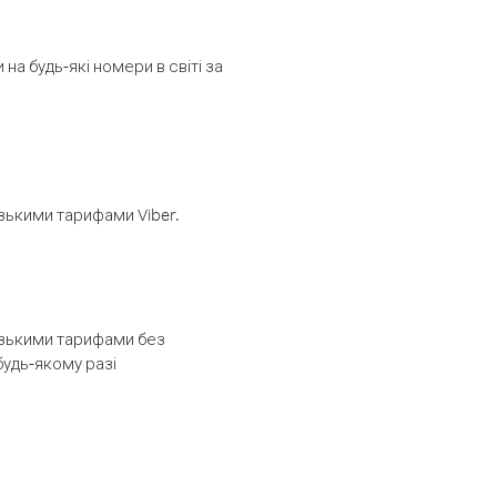
а будь-які номери в світі за
изькими тарифами Viber.
низькими тарифами без
будь-якому разі