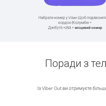
Набрати номер у Viber.
Щоб подзвонити
кордон (Колумбія >
Джібуті):
+
+
253
місцевий номер
Поради з те
Із Viber Out ви отримуєте біль