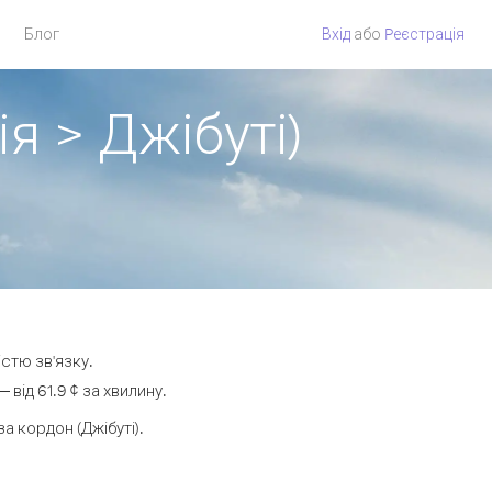
Блог
Вхід
або
Pеєстрація
я > Джібуті)
істю зв'язку.
від 61.9 ¢ за хвилину.
 кордон (Джібуті).