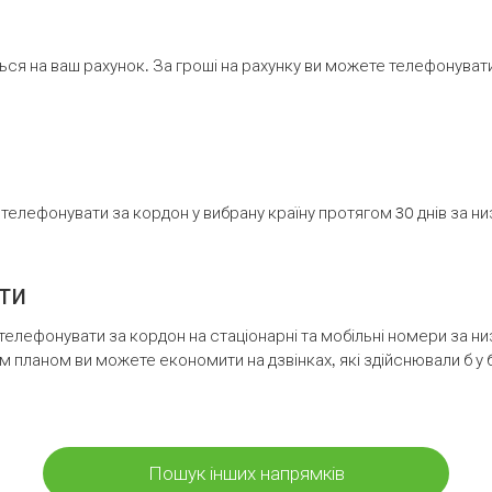
ся на ваш рахунок. За гроші на рахунку ви можете телефонувати н
елефонувати за кордон у вибрану країну протягом 30 днів за н
ти
телефонувати за кордон на стаціонарні та мобільні номери за 
м планом ви можете економити на дзвінках, які здійснювали б у 
Пошук інших напрямків