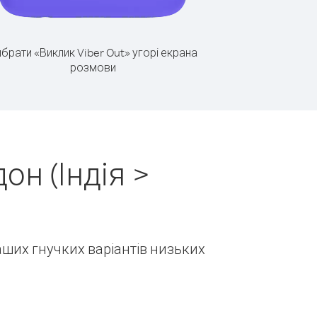
брати «Виклик Viber Out» угорі екрана
розмови
н (Індія >
наших гнучких варіантів низьких