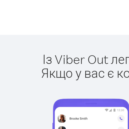
Із Viber Out л
Якщо у вас є к