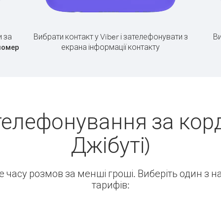
 за
Вибрати контакт у Viber і зателефонувати з
Ви
екрана інформації контакту
номер
телефонування за кордо
Джібуті)
ше часу розмов за менші гроші. Виберіть один з 
тарифів: