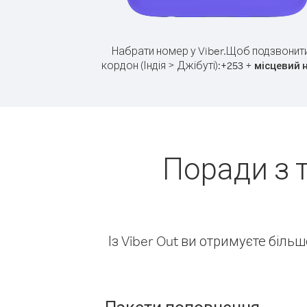
Набрати номер у Viber.
Щоб подзвонити
кордон (Індія > Джібуті):
+
+
253
місцевий 
Поради з 
Із Viber Out ви отримуєте біль