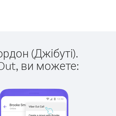
рдон (Джібуті).
Out, ви можете: