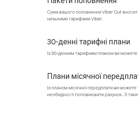
Пакети поповнення
Сума вашого поповнення Viber Out вносить
низькими тарифами Viber.
30-денні тарифні плани
Із 30-денним тарифним планом ви можете т
Плани місячної передпла
Із планом місячної передплати ви можете 
необхідності поповнювати рахунок. З таки