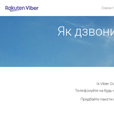
Завант
Як дзвони
Із Viber O
Телефонуйте на будь-я
Придбайте пакети 