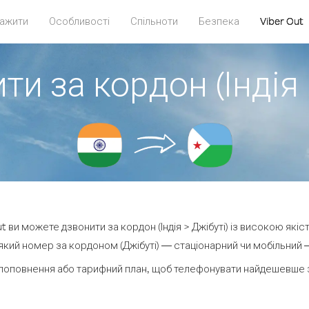
ажити
Особливості
Спільноти
Безпека
Viber Out
ти за кордон (Індія 
ut ви можете дзвонити за кордон (Індія > Джібуті) із високою якіс
кий номер за кордоном (Джібуті) — стаціонарний чи мобільний — 
поповнення або тарифний план, щоб телефонувати найдешевше за