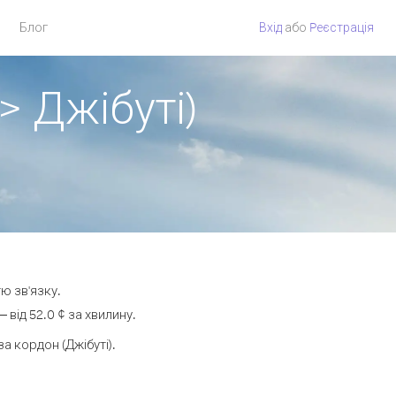
Блог
Вхід
або
Pеєстрація
> Джібуті)
тю зв'язку.
від 52.0 ¢ за хвилину.
 кордон (Джібуті).