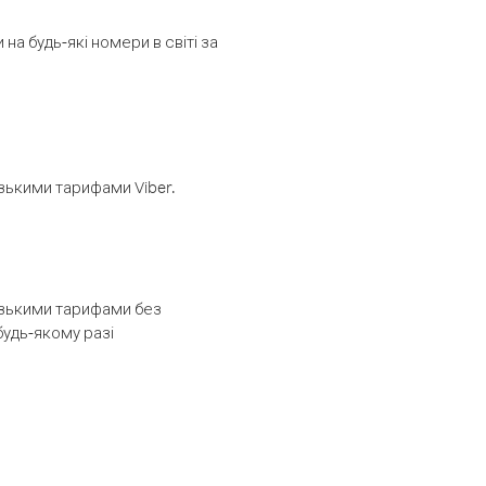
а будь-які номери в світі за
изькими тарифами Viber.
низькими тарифами без
будь-якому разі