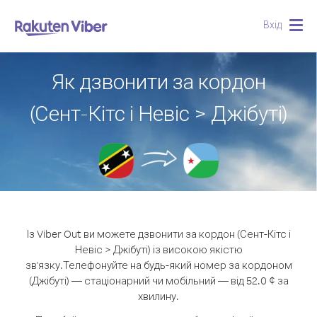
Вхід
Togg
navig
Як дзвонити за кордон
(Сент-Кітс і Невіс > Джібуті)
Із Viber Out ви можете дзвонити за кордон (Сент-Кітс і
Невіс > Джібуті) із високою якістю
зв'язку.
Телефонуйте на будь-який номер за кордоном
(Джібуті) — стаціонарний чи мобільний — від 52.0 ¢ за
хвилину.