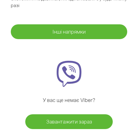
разі
Інші напрямки
У вас ще немає Viber?
Завантажити зараз