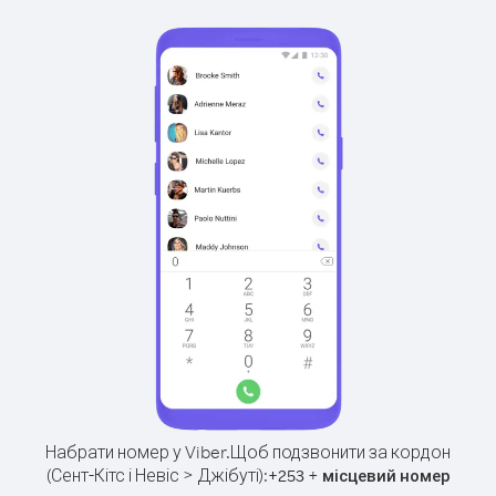
Набрати номер у Viber.
Щоб подзвонити за кордон
(Сент-Кітс і Невіс > Джібуті):
+
+
253
місцевий номер