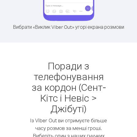
Вибрати «Виклик Viber Out» угорі екрана розмови
Поради з
телефонування
за кордон (Сент-
Кітс і Невіс >
Джібуті)
Із Viber Out ви отримуєте більше
часу розмов за менші гроші.
Виберіть один з наших гнучких