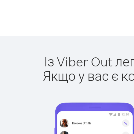
Із Viber Out л
Якщо у вас є к