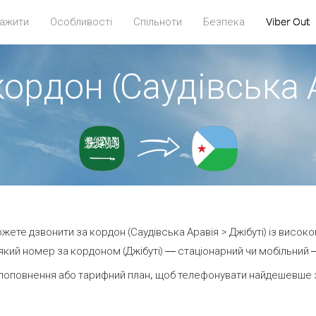
ажити
Особливості
Спільноти
Безпека
Viber Out
кордон (Саудівська А
можете дзвонити за кордон (Саудівська Аравія > Джібуті) із високо
кий номер за кордоном (Джібуті) — стаціонарний чи мобільний — 
поповнення або тарифний план, щоб телефонувати найдешевше за