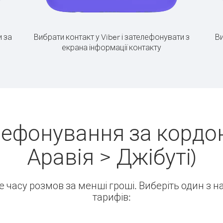
 за
Вибрати контакт у Viber і зателефонувати з
Ви
екрана інформації контакту
лефонування за кордон
Аравія > Джібуті)
ше часу розмов за менші гроші. Виберіть один з 
тарифів: