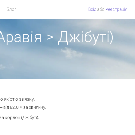
Блог
Вхід
або
Pеєстрація
равія > Джібуті)
ю якістю зв'язку.
від 52.0 ¢ за хвилину.
 кордон (Джібуті).