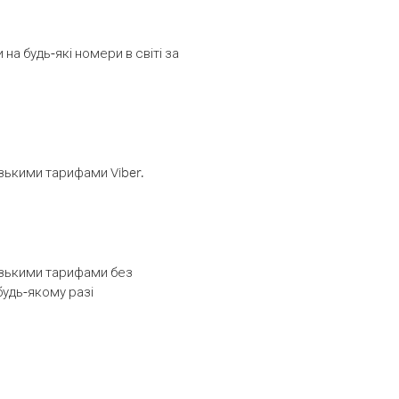
а будь-які номери в світі за
изькими тарифами Viber.
низькими тарифами без
будь-якому разі