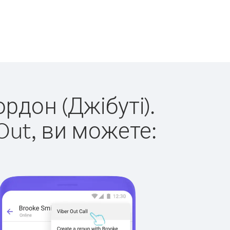
рдон (Джібуті).
Out, ви можете: