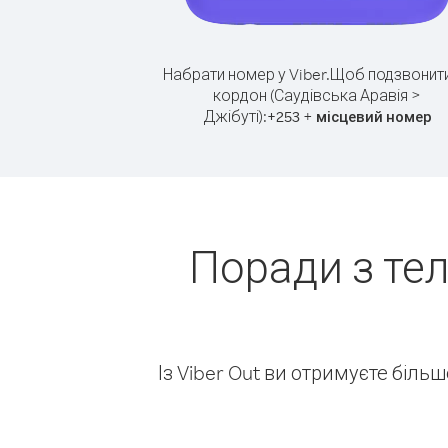
Набрати номер у Viber.
Щоб подзвонити
кордон (Саудівська Аравія >
Джібуті):
+
+
253
місцевий номер
Поради з те
Із Viber Out ви отримуєте біль