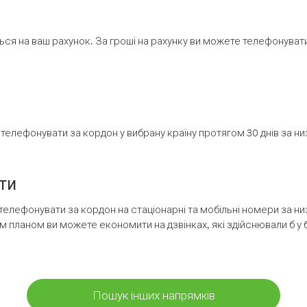
ся на ваш рахунок. За гроші на рахунку ви можете телефонувати н
елефонувати за кордон у вибрану країну протягом 30 днів за н
ти
телефонувати за кордон на стаціонарні та мобільні номери за 
м планом ви можете економити на дзвінках, які здійснювали б у 
Пошук інших напрямків