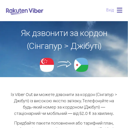
Вхід
Togg
navig
Як дзвонити за кордон
(Сінгапур > Джібуті)
Із Viber Out ви можете дзвонити за кордон (Сінгапур >
Джібуті) із високою якістю зв'язку.
Телефонуйте на
будь-який номер за кордоном (Джібуті) —
стаціонарний чи мобільний — від 52.0 ¢ за хвилину.
Придбайте пакети поповнення або тарифний план,