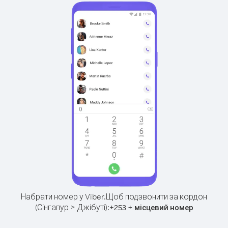
Набрати номер у Viber.
Щоб подзвонити за кордон
(Сінгапур > Джібуті):
+
+
253
місцевий номер