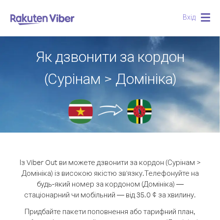
Вхід
Togg
navig
Як дзвонити за кордон
(Сурінам > Домініка)
Із Viber Out ви можете дзвонити за кордон (Сурінам >
Домініка) із високою якістю зв'язку.
Телефонуйте на
будь-який номер за кордоном (Домініка) —
стаціонарний чи мобільний — від 35.0 ¢ за хвилину.
Придбайте пакети поповнення або тарифний план,