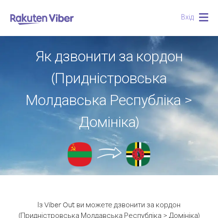
Вхід
Togg
navig
Як дзвонити за кордон
(Придністровська
Молдавська Республіка >
Домініка)
Із Viber Out ви можете дзвонити за кордон
(Придністровська Молдавська Республіка > Домініка)