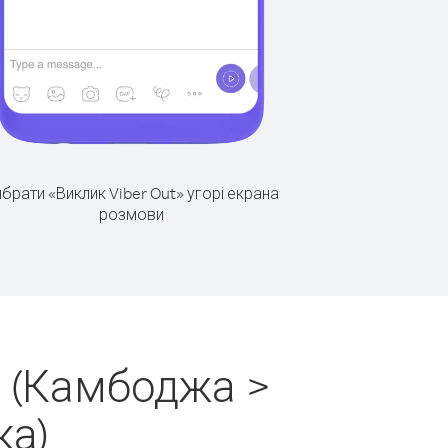
брати «Виклик Viber Out» угорі екрана
розмови
н (Камбоджа >
ка)