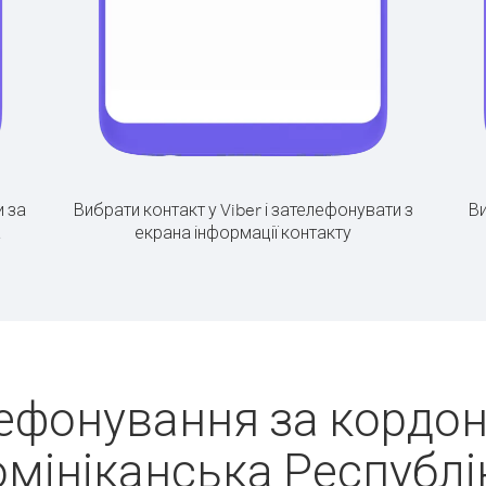
 за
Вибрати контакт у Viber і зателефонувати з
Ви
а
екрана інформації контакту
ефонування за кордо
мініканська Республі