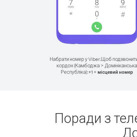
Набрати номер у Viber.
Щоб подзвонити
кордон (Камбоджа > Домініканськ
Республіка):
+
+
1
місцевий номер
Поради з тел
До