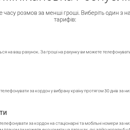
ше часу розмов за менші гроші. Виберіть один з 
тарифів:
ся на ваш рахунок. За гроші на рахунку ви можете телефонувати н
елефонувати за кордон у вибрану країну протягом 30 днів за н
ти
телефонувати за кордон на стаціонарні та мобільні номери за 
м планом ви можете економити на дзвінках, які здійснювали б у 