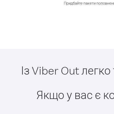
Придбайте пакети поповненн
Із Viber Out легк
Якщо у вас є к