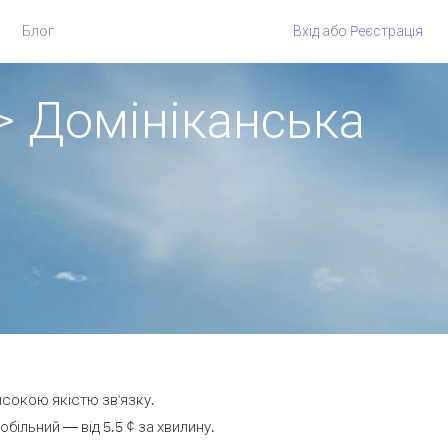
Блог
Вхід
або
Pеєстрація
> Домініканська
исокою якістю зв'язку.
ільний — від 5.5 ¢ за хвилину.