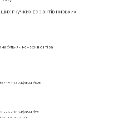
наших гнучких варіантів низьких
а будь-які номери в світі за
изькими тарифами Viber.
низькими тарифами без
будь-якому разі