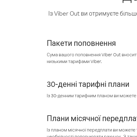
Із Viber Out ви отримуєте біль
Пакети поповнення
Сума вашого поповнення Viber Out вносить
низькими тарифами Viber.
30-денні тарифні плани
Із 30-денним тарифним планом ви можете т
Плани місячної передпла
Із планом місячної передплати ви можете 
необхідності поповнювати рахунок. З таки