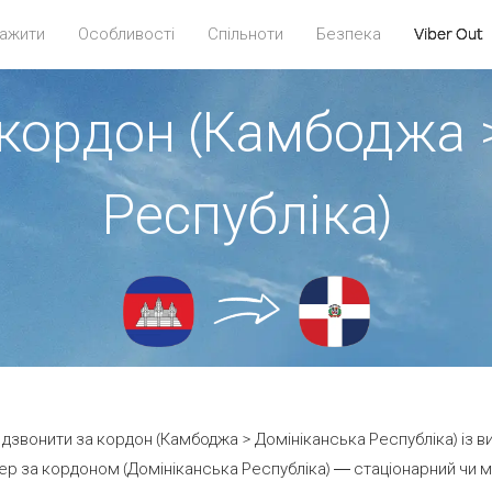
ажити
Особливості
Спільноти
Безпека
Viber Out
 кордон (Камбоджа 
Республіка)
е дзвонити за кордон (Камбоджа > Домініканська Республіка) із в
р за кордоном (Домініканська Республіка) — стаціонарний чи моб