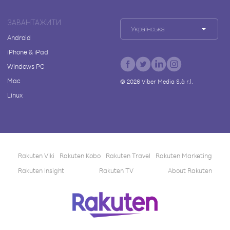
ЗАВАНТАЖИТИ
Українська
Android
iPhone & iPad
Windows PC
Mac
©
2026
Viber Media S.à r.l.
Linux
Rakuten Viki
Rakuten Kobo
Rakuten Travel
Rakuten Marketing
Rakuten Insight
Rakuten TV
About Rakuten