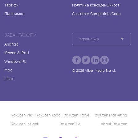
Тарифи
Політика конфіденційності
Підтримка
Customer Complaints Code
ЗАВАНТАЖИТИ
Українська
Android
iPhone & iPad
Windows PC
Mac
©
2026
Viber Media S.à r.l.
Linux
Rakuten Viki
Rakuten Kobo
Rakuten Travel
Rakuten Marketing
Rakuten Insight
Rakuten TV
About Rakuten