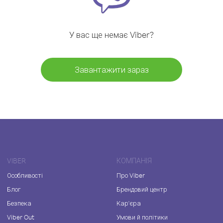
У вас ще немає Viber?
Завантажити зараз
VIBER
КОМПАНІЯ
Особливості
Про Viber
Блог
Брендовий центр
Безпека
Кар'єра
Viber Out
Умови й політики