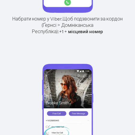
Набрати номер у Viber.
Щоб подзвонити за кордон
(Ґернсі > Домініканська
Республіка):
+
+
1
місцевий номер