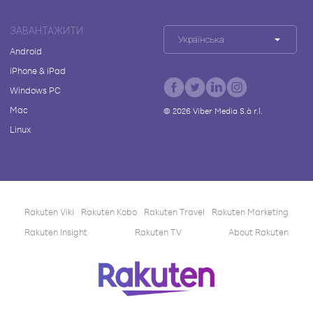
ЗАВАНТАЖИТИ
Українська
Android
iPhone & iPad
Windows PC
Mac
©
2026
Viber Media S.à r.l.
Linux
Rakuten Viki
Rakuten Kobo
Rakuten Travel
Rakuten Marketing
Rakuten Insight
Rakuten TV
About Rakuten