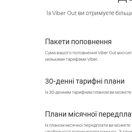
Із Viber Out ви отримуєте біль
Пакети поповнення
Сума вашого поповнення Viber Out вносить
низькими тарифами Viber.
30-денні тарифні плани
Із 30-денним тарифним планом ви можете т
Плани місячної передпла
Із планом місячної передплати ви можете 
необхідності поповнювати рахунок. З таки