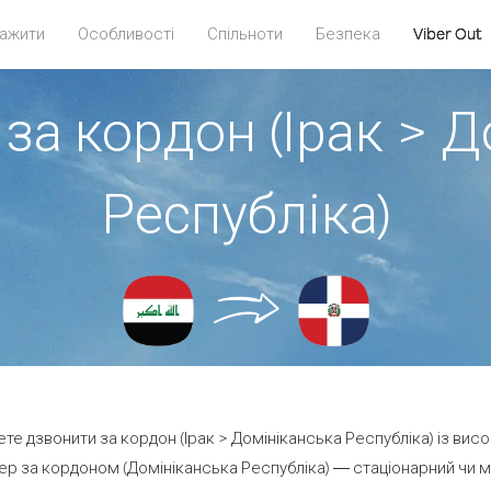
ажити
Особливості
Спільноти
Безпека
Viber Out
за кордон (Ірак > 
Республіка)
ете дзвонити за кордон (Ірак > Домініканська Республіка) із вис
р за кордоном (Домініканська Республіка) — стаціонарний чи моб