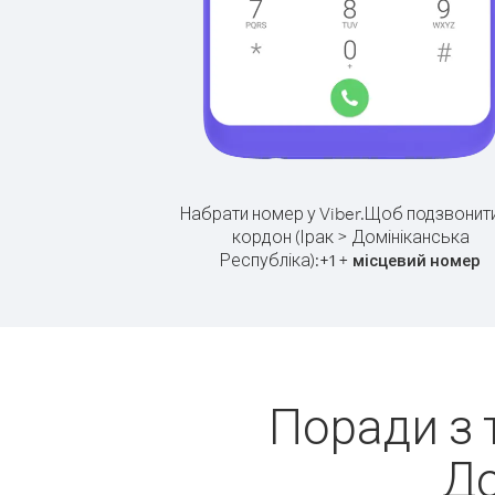
Набрати номер у Viber.
Щоб подзвонити
кордон (Ірак > Домініканська
Республіка):
+
+
1
місцевий номер
Поради з 
До