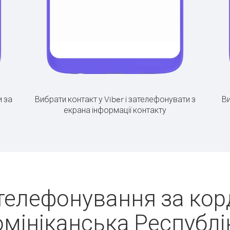
 за
Вибрати контакт у Viber і зателефонувати з
Ви
екрана інформації контакту
телефонування за корд
мініканська Республі