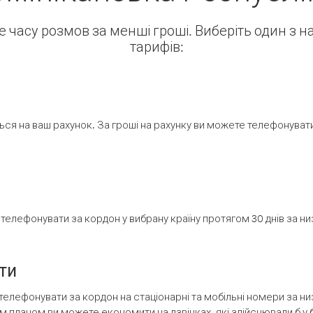
ше часу розмов за менші гроші. Виберіть один з 
тарифів:
ся на ваш рахунок. За гроші на рахунку ви можете телефонувати н
елефонувати за кордон у вибрану країну протягом 30 днів за н
ти
телефонувати за кордон на стаціонарні та мобільні номери за 
м планом ви можете економити на дзвінках, які здійснювали б у 