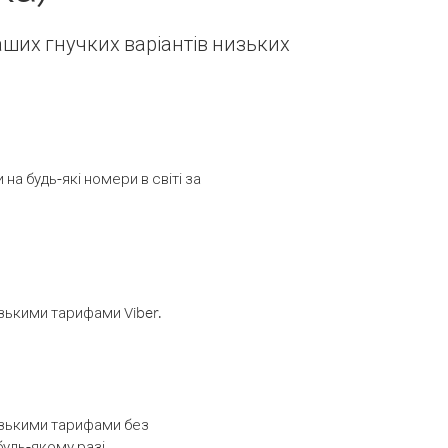
наших гнучких варіантів низьких
а будь-які номери в світі за
изькими тарифами Viber.
низькими тарифами без
будь-якому разі