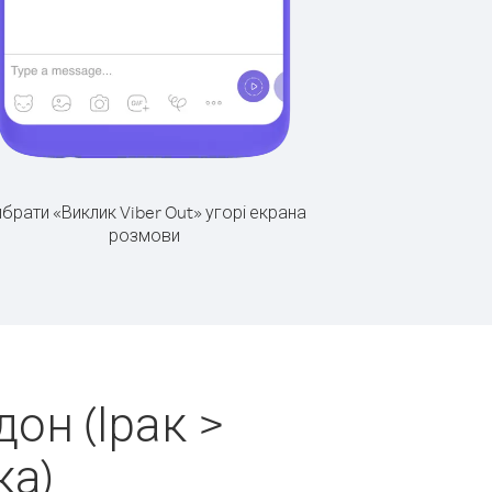
брати «Виклик Viber Out» угорі екрана
розмови
он (Ірак >
ка)