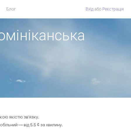
Блог
Вхід
або
Pеєстрація
Домініканська
окою якістю зв'язку.
ільний — від 5.5 ¢ за хвилину.