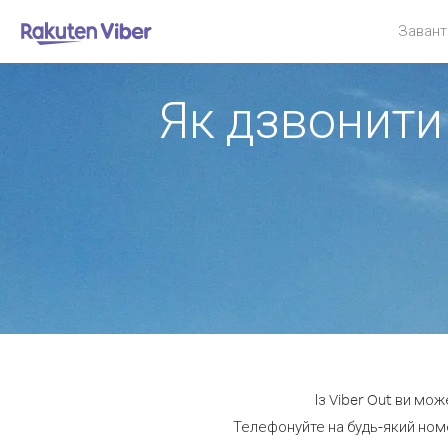
Завант
Як дзвонити 
Із Viber Out ви мож
Телефонуйте на будь-який номе