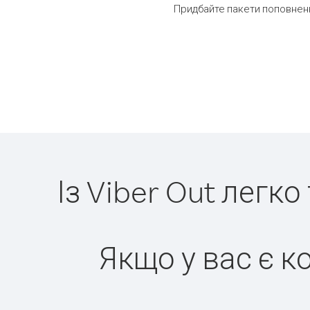
Придбайте пакети поповненн
Із Viber Out легк
Якщо у вас є к