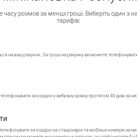
ше часу розмов за менші гроші. Виберіть один з 
тарифів:
ся на ваш рахунок. За гроші на рахунку ви можете телефонувати н
елефонувати за кордон у вибрану країну протягом 30 днів за н
ти
телефонувати за кордон на стаціонарні та мобільні номери за 
м планом ви можете економити на дзвінках, які здійснювали б у 