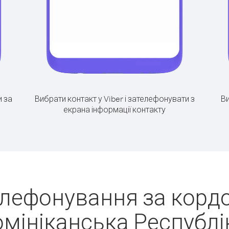
 за
Вибрати контакт у Viber і зателефонувати з
Ви
екрана інформації контакту
лефонування за кордон
мініканська Республі