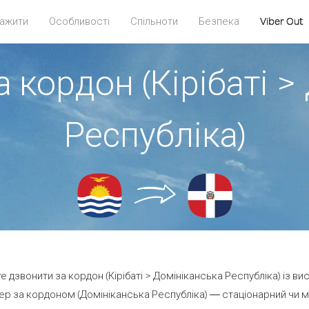
ажити
Особливості
Спільноти
Безпека
Viber Out
а кордон (Кірібаті >
Республіка)
те дзвонити за кордон (Кірібаті > Домініканська Республіка) із ви
р за кордоном (Домініканська Республіка) — стаціонарний чи моб