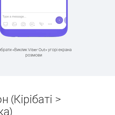
брати «Виклик Viber Out» угорі екрана
розмови
 (Кірібаті >
ка)