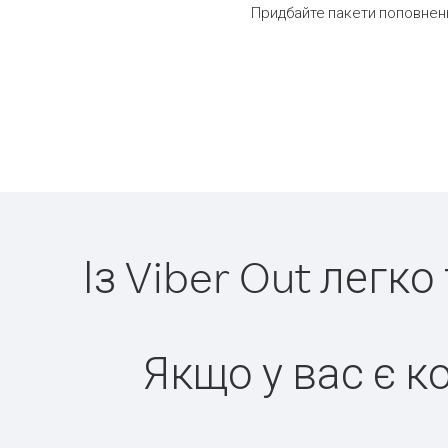
Придбайте пакети поповненн
Із Viber Out легк
Якщо у вас є к