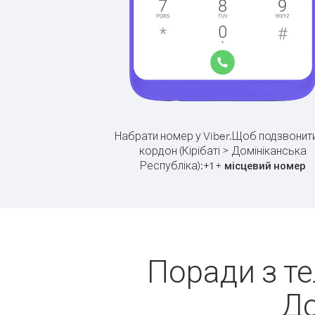
Набрати номер у Viber.
Щоб подзвонити
кордон (Кірібаті > Домініканська
Республіка):
+
+
1
місцевий номер
Поради з те
До