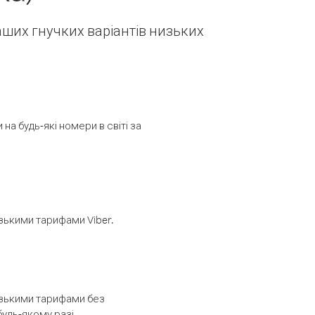
наших гнучких варіантів низьких
а будь-які номери в світі за
изькими тарифами Viber.
низькими тарифами без
будь-якому разі