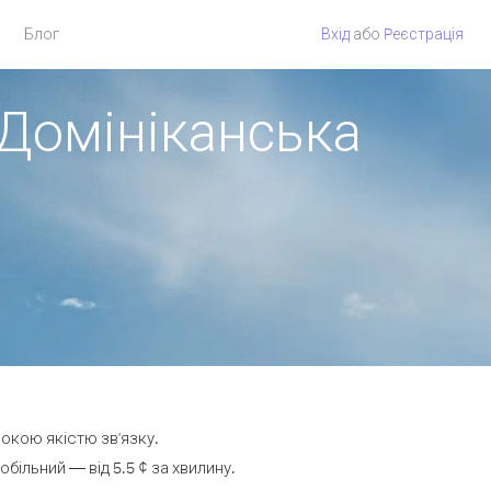
Блог
Вхід
або
Pеєстрація
 Домініканська
сокою якістю зв'язку.
ільний — від 5.5 ¢ за хвилину.