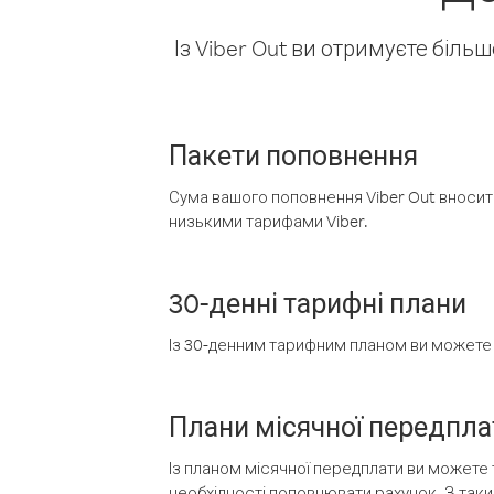
Із Viber Out ви отримуєте біль
Пакети поповнення
Сума вашого поповнення Viber Out вносить
низькими тарифами Viber.
30-денні тарифні плани
Із 30-денним тарифним планом ви можете т
Плани місячної передпла
Із планом місячної передплати ви можете 
необхідності поповнювати рахунок. З таки