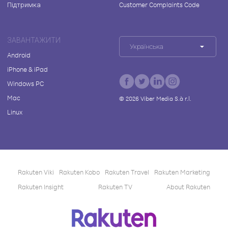
Підтримка
Customer Complaints Code
ЗАВАНТАЖИТИ
Українська
Android
iPhone & iPad
Windows PC
Mac
©
2026
Viber Media S.à r.l.
Linux
Rakuten Viki
Rakuten Kobo
Rakuten Travel
Rakuten Marketing
Rakuten Insight
Rakuten TV
About Rakuten