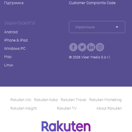
Підтримка
Customer Complaints Code
ЗАВАНТАЖИТИ
Українська
Android
iPhone & iPad
Windows PC
Mac
©
2026
Viber Media S.à r.l.
Linux
Rakuten Viki
Rakuten Kobo
Rakuten Travel
Rakuten Marketing
Rakuten Insight
Rakuten TV
About Rakuten