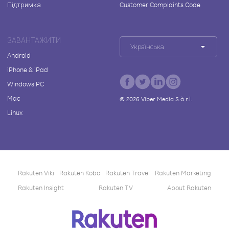
Підтримка
Customer Complaints Code
ЗАВАНТАЖИТИ
Українська
Android
iPhone & iPad
Windows PC
Mac
©
2026
Viber Media S.à r.l.
Linux
Rakuten Viki
Rakuten Kobo
Rakuten Travel
Rakuten Marketing
Rakuten Insight
Rakuten TV
About Rakuten