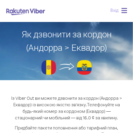
Вхід
Togg
navig
Як дзвонити за кордон
(Андорра > Еквадор)
Із Viber Out ви можете дзвонити за кордон (Андорра >
Еквадор) із високою якістю зв'язку.
Телефонуйте на
будь-який номер за кордоном (Еквадор) —
стаціонарний чи мобільний — від 16.0 ¢ за хвилину.
Придбайте пакети поповнення або тарифний план,