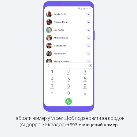
Набрати номер у Viber.
Щоб подзвонити за кордон
(Андорра > Еквадор):
+
+
593
місцевий номер