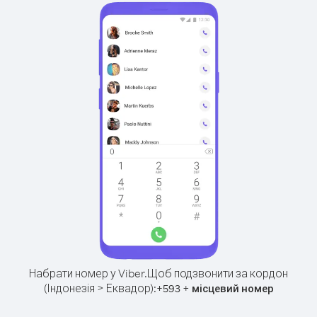
Набрати номер у Viber.
Щоб подзвонити за кордон
(Індонезія > Еквадор):
+
+
593
місцевий номер