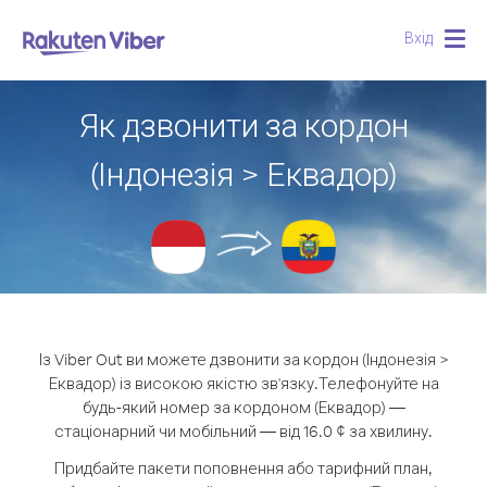
Вхід
Togg
navig
Як дзвонити за кордон
(Індонезія > Еквадор)
Із Viber Out ви можете дзвонити за кордон (Індонезія >
Еквадор) із високою якістю зв'язку.
Телефонуйте на
будь-який номер за кордоном (Еквадор) —
стаціонарний чи мобільний — від 16.0 ¢ за хвилину.
Придбайте пакети поповнення або тарифний план,