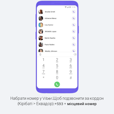
Набрати номер у Viber.
Щоб подзвонити за кордон
(Кірібаті > Еквадор):
+
+
593
місцевий номер