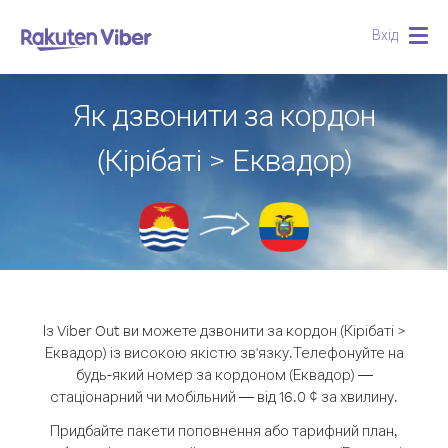
Вхід
Togg
navig
Як дзвонити за кордон
(Кірібаті > Еквадор)
Із Viber Out ви можете дзвонити за кордон (Кірібаті >
Еквадор) із високою якістю зв'язку.
Телефонуйте на
будь-який номер за кордоном (Еквадор) —
стаціонарний чи мобільний — від 16.0 ¢ за хвилину.
Придбайте пакети поповнення або тарифний план,