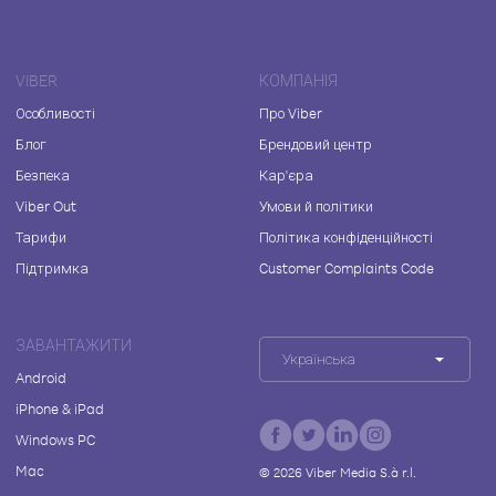
VIBER
КОМПАНІЯ
Особливості
Про Viber
Блог
Брендовий центр
Безпека
Кар'єра
Viber Out
Умови й політики
Тарифи
Політика конфіденційності
Підтримка
Customer Complaints Code
ЗАВАНТАЖИТИ
Українська
Android
iPhone & iPad
Windows PC
Mac
©
2026
Viber Media S.à r.l.