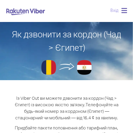
Вхід
Togg
navig
Як дзвонити за кордон (Чад
> Єгипет)
Із Viber Out ви можете дзвонити за кордон (Чад >
Єгипет) із високою якістю зв'язку.
Телефонуйте на
будь-який номер за кордоном (Єгипет) —
стаціонарний чи мобільний — від 16.4 ¢ за хвилину.
Придбайте пакети поповнення або тарифний план,