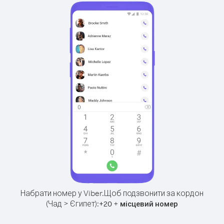
Набрати номер у Viber.
Щоб подзвонити за кордон
(Чад > Єгипет):
+
+
20
місцевий номер