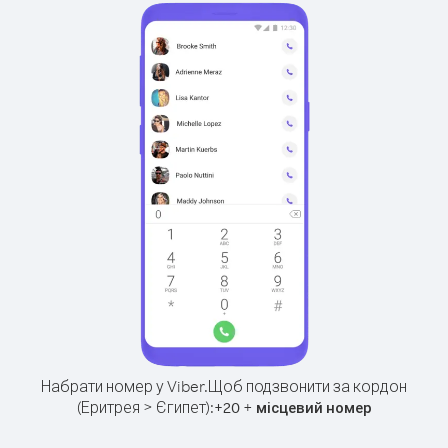
Набрати номер у Viber.
Щоб подзвонити за кордон
(Еритрея > Єгипет):
+
+
20
місцевий номер