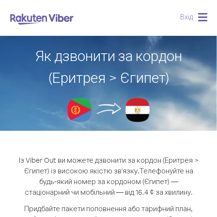
Вхід
Togg
navig
Як дзвонити за кордон
(Еритрея > Єгипет)
Із Viber Out ви можете дзвонити за кордон (Еритрея >
Єгипет) із високою якістю зв'язку.
Телефонуйте на
будь-який номер за кордоном (Єгипет) —
стаціонарний чи мобільний — від 16.4 ¢ за хвилину.
Придбайте пакети поповнення або тарифний план,