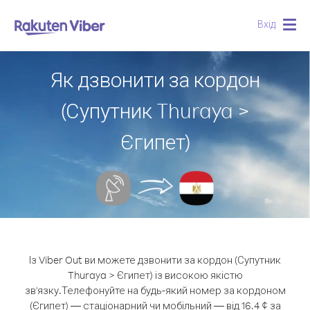
Вхід
Togg
navig
Як дзвонити за кордон
(Супутник Thuraya >
Єгипет)
Із Viber Out ви можете дзвонити за кордон (Супутник
Thuraya > Єгипет) із високою якістю
зв'язку.
Телефонуйте на будь-який номер за кордоном
(Єгипет) — стаціонарний чи мобільний — від 16.4 ¢ за