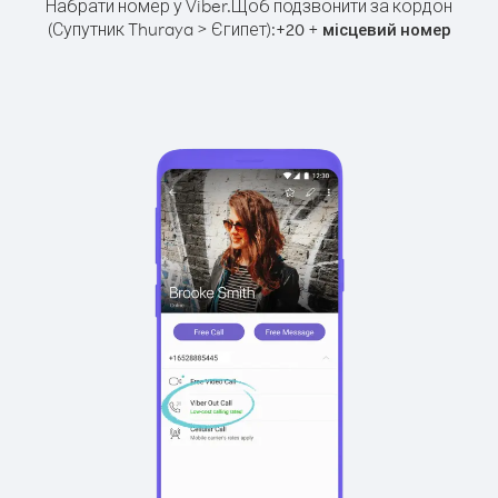
Набрати номер у Viber.
Щоб подзвонити за кордон
(Супутник Thuraya > Єгипет):
+
+
20
місцевий номер