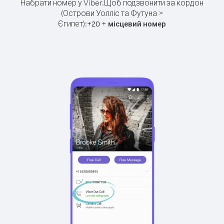
Набрати номер у Viber.
Щоб подзвонити за кордон
(Острови Уолліс та Футуна >
Єгипет):
+
+
20
місцевий номер