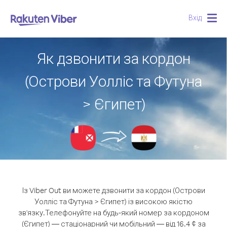
Вхід
Togg
navig
Як дзвонити за кордон
(Острови Уолліс та Футуна
> Єгипет)
Із Viber Out ви можете дзвонити за кордон (Острови
Уолліс та Футуна > Єгипет) із високою якістю
зв'язку.
Телефонуйте на будь-який номер за кордоном
(Єгипет) — стаціонарний чи мобільний — від 16.4 ¢ за